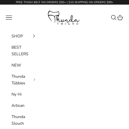
Skip to content
FREE THIGH BELT ON ORDERS $50+ | $10 SHIPPING ON ORDERS $99+
Thunda Thighs
Navigation menu
Search
Cart
SHOP
BEST
SELLERS
NEW
Thunda
Tūbbies
Ny Hi
Artisan
Thunda
Slouch