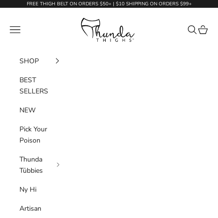
Skip to content
FREE THIGH BELT ON ORDERS $50+ | $10 SHIPPING ON ORDERS $99+
Thunda Thighs
Navigation menu
Search
Cart
SHOP
BEST
SELLERS
NEW
Pick Your
Poison
Thunda
Tūbbies
Ny Hi
Artisan