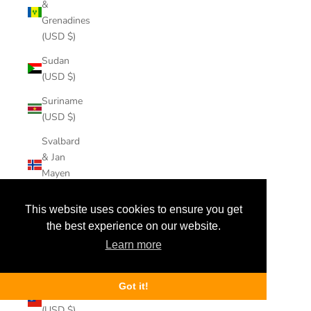
&
Grenadines
(USD $)
Sudan
(USD $)
Suriname
(USD $)
Svalbard
& Jan
Mayen
(USD $)
This website uses cookies to ensure you get
Sweden
the best experience on our website.
(USD $)
Learn more
Switzerland
(USD $)
Got it!
Taiwan
(USD $)