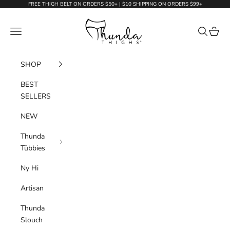
Skip to content
FREE THIGH BELT ON ORDERS $50+ | $10 SHIPPING ON ORDERS $99+
Thunda Thighs
Navigation menu
Search
Cart
SHOP
BEST
SELLERS
NEW
Thunda
Tūbbies
Ny Hi
Artisan
Thunda
Slouch