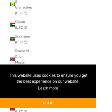
&
Grenadines
(USD $)
Sudan
(USD $)
Suriname
(USD $)
Svalbard
& Jan
Mayen
(USD $)
This website uses cookies to ensure you get
Sweden
the best experience on our website.
(USD $)
Learn more
Switzerland
(USD $)
Got it!
Taiwan
(USD $)