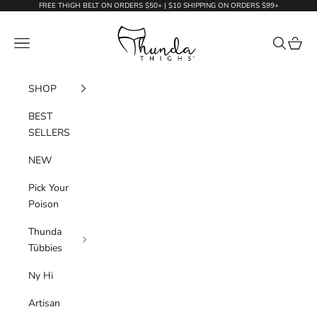
Skip to content
FREE THIGH BELT ON ORDERS $50+ | $10 SHIPPING ON ORDERS $99+
Thunda Thighs
Navigation menu
Search
Cart
SHOP
BEST
SELLERS
NEW
Pick Your
Poison
Thunda
Tūbbies
Ny Hi
Artisan