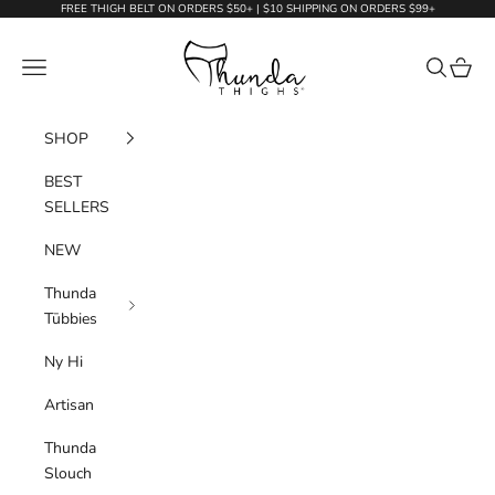
Skip to content
FREE THIGH BELT ON ORDERS $50+ | $10 SHIPPING ON ORDERS $99+
Thunda Thighs
Navigation menu
Search
Cart
SHOP
BEST
SELLERS
NEW
Thunda
Tūbbies
Ny Hi
Artisan
Thunda
Slouch