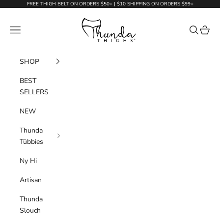
Skip to content
FREE THIGH BELT ON ORDERS $50+ | $10 SHIPPING ON ORDERS $99+
Thunda Thighs
Navigation menu
Search
Cart
SHOP
BEST
SELLERS
NEW
Thunda
Tūbbies
Ny Hi
Artisan
Thunda
Slouch